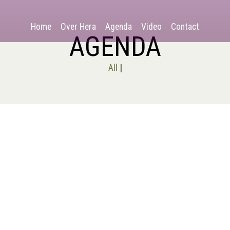
Home
Over Hera
Agenda
Video
Contact
AGENDA
All
|